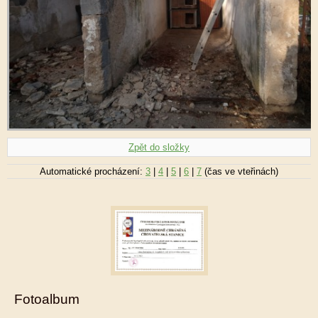
Zpět do složky
Automatické procházení:
3
|
4
|
5
|
6
|
7
(čas ve vteřinách)
Fotoalbum