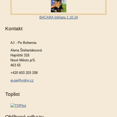
BACARA štěňata 1.10.24
Kontakt
AJ - Pe Bohemia
Alena Štefanidesová
Hajniště 318
Nové Město p/S.
463 65
+420 603 203 208
aj-pe@volny.cz
Toplist
Oblíbené odkazy