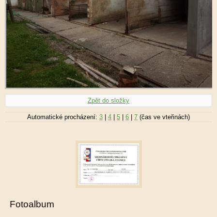
Zpět do složky
Automatické procházení:
3
|
4
|
5
|
6
|
7
(čas ve vteřinách)
Fotoalbum