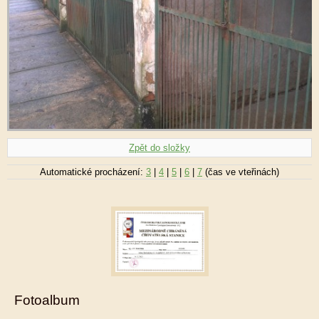
Zpět do složky
Automatické procházení:
3
|
4
|
5
|
6
|
7
(čas ve vteřinách)
Fotoalbum