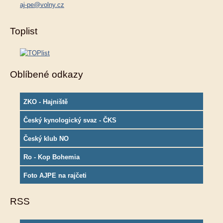
aj-pe@volny.cz
Toplist
Oblíbené odkazy
ZKO - Hajniště
Český kynologický svaz - ČKS
Český klub NO
Ro - Kop Bohemia
Foto AJPE na rajčeti
RSS