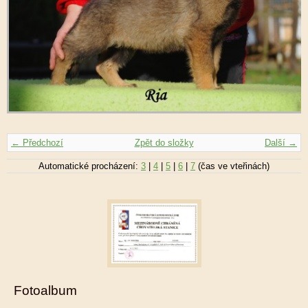
← Předchozí
Zpět do složky
Další →
Automatické procházení:
3
|
4
|
5
|
6
|
7
(čas ve vteřinách)
Fotoalbum