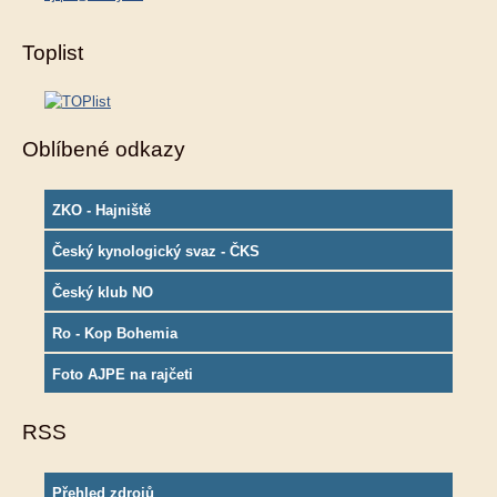
Toplist
Oblíbené odkazy
ZKO - Hajniště
Český kynologický svaz - ČKS
Český klub NO
Ro - Kop Bohemia
Foto AJPE na rajčeti
RSS
Přehled zdrojů