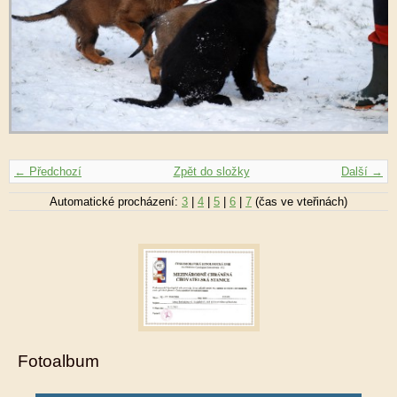
← Předchozí
Zpět do složky
Další →
Automatické procházení:
3
|
4
|
5
|
6
|
7
(čas ve vteřinách)
Fotoalbum