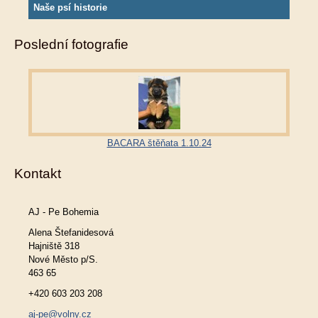
Naše psí historie
Poslední fotografie
BACARA štěňata 1.10.24
Kontakt
AJ - Pe Bohemia
Alena Štefanidesová
Hajniště 318
Nové Město p/S.
463 65
+420 603 203 208
aj-pe@volny.cz