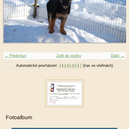
← Předchozí
Zpět do složky
Další →
Automatické procházení:
3
|
4
|
5
|
6
|
7
(čas ve vteřinách)
Fotoalbum