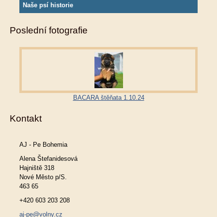
Naše psí historie
Poslední fotografie
BACARA štěňata 1.10.24
Kontakt
AJ - Pe Bohemia
Alena Štefanidesová
Hajniště 318
Nové Město p/S.
463 65
+420 603 203 208
aj-pe@volny.cz