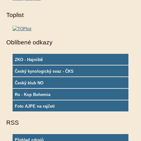
Toplist
Oblíbené odkazy
ZKO - Hajniště
Český kynologický svaz - ČKS
Český klub NO
Ro - Kop Bohemia
Foto AJPE na rajčeti
RSS
Přehled zdrojů