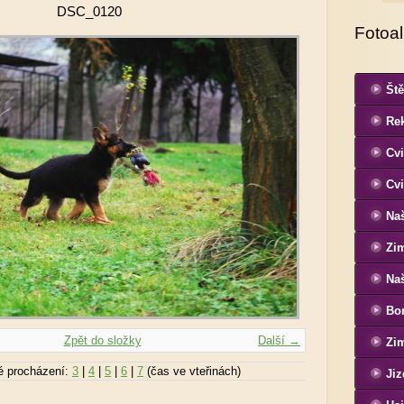
DSC_0120
Fotoa
Ště
Re
Cvi
Cvi
Naš
Zi
Naš
Bon
Si
Zpět do složky
Další →
Zim
é procházení:
3
|
4
|
5
|
6
|
7
(čas ve vteřinách)
Jiz