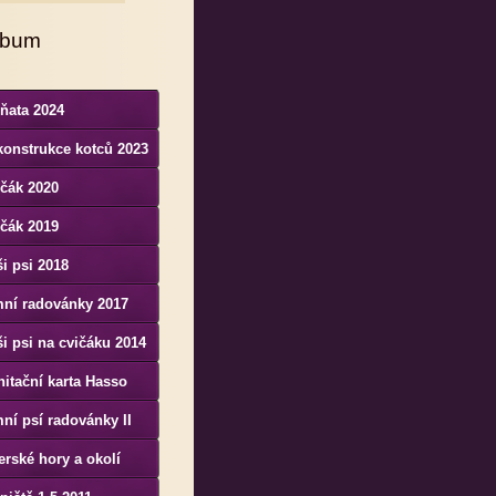
lbum
ňata 2024
konstrukce kotců 2023
čák 2020
čák 2019
i psi 2018
mní radovánky 2017
i psi na cvičáku 2014
itační karta Hasso
nenesis Bohemia
ní psí radovánky II
erské hory a okolí