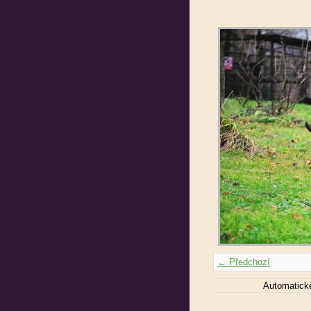
← Předchozí
Automatick