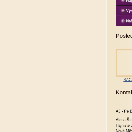
Haj
Vý
Naš
Posled
BACA
Konta
AJ - Pe 
Alena Št
Hajniště 
Nové Měs