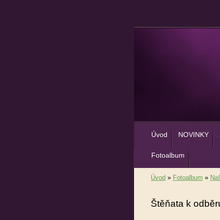
Úvod
NOVINKY
Fotoalbum
Úvod
»
Fotoalbum
»
Naš
Štěňata k odběr