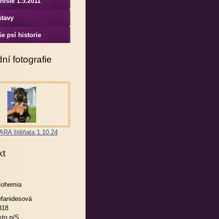
niště 1.5.2011
stavy
e psí historie
ní fotografie
RA štěňata 1.10.24
kt
Bohemia
efanidesová
318
to p/S.