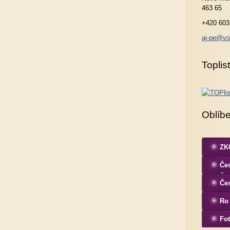
463 65
+420 603
aj-pe@vo
Toplist
Oblíb
ZKO
Čes
ČK
Če
Ro
Fot