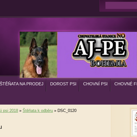
ŠTĚŇATA NA PRODEJ
DOROST PSI
CHOVNÍ PSI
CHOVNÉ F
i psi 2018
»
Štěňata k odběru
»
DSC_0120
u