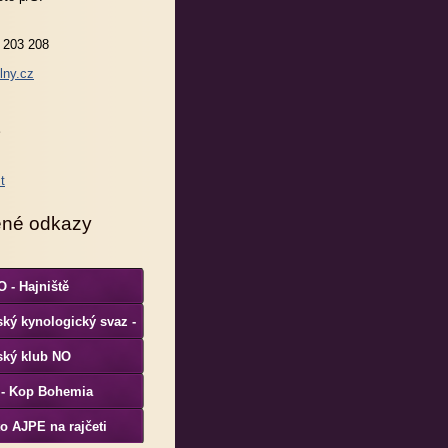
 203 208
lny.cz
ené odkazy
 - Hajniště
ký kynologický svaz -
S
ský klub NO
 - Kop Bohemia
o AJPE na rajčeti