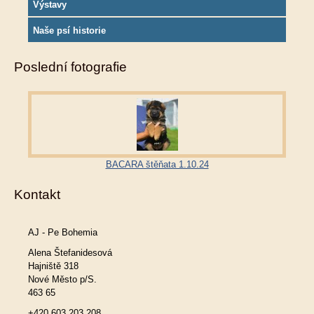
Výstavy
Naše psí historie
Poslední fotografie
BACARA štěňata 1.10.24
Kontakt
AJ - Pe Bohemia
Alena Štefanidesová
Hajniště 318
Nové Město p/S.
463 65
+420 603 203 208