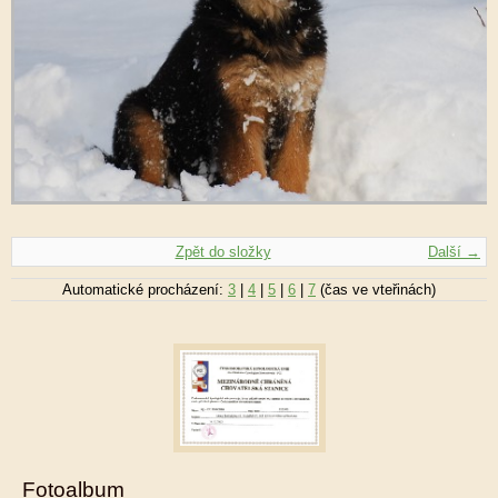
Zpět do složky
Další →
Automatické procházení:
3
|
4
|
5
|
6
|
7
(čas ve vteřinách)
Fotoalbum