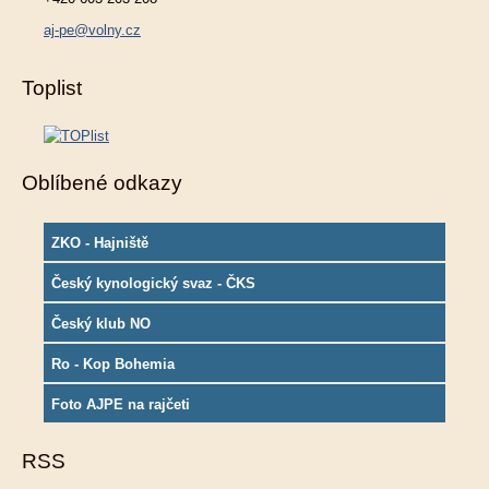
aj-pe@volny.cz
Toplist
Oblíbené odkazy
ZKO - Hajniště
Český kynologický svaz - ČKS
Český klub NO
Ro - Kop Bohemia
Foto AJPE na rajčeti
RSS