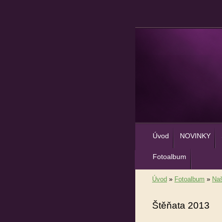
Úvod
NOVINKY
Fotoalbum
Úvod
»
Fotoalbum
»
Naš
Štěňata 2013