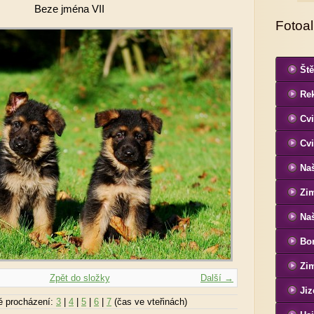
Beze jména VII
Fotoa
Ště
Re
Cvi
Cvi
Naš
Zi
Naš
Bon
Si
Zim
Zpět do složky
Další →
Jiz
é procházení:
3
|
4
|
5
|
6
|
7
(čas ve vteřinách)