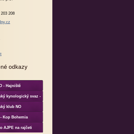
 203 208
lny.cz
ené odkazy
 - Hajniště
ký kynologický svaz -
S
ský klub NO
 - Kop Bohemia
o AJPE na rajčeti