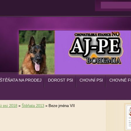
ŠTĚŇATA NA PRODEJ
DOROST PSI
CHOVNÍ PSI
CHOVNÉ F
i psi 2018
»
Štěňata 2013
»
Beze jména VII