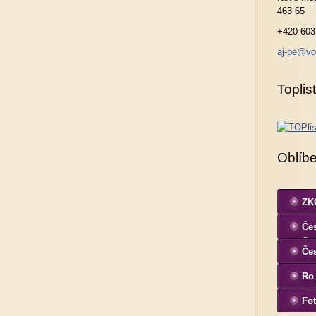
463 65
+420 603
aj-pe@vo
Toplist
Oblíb
ZKO
Čes
ČK
Če
Ro
Fot