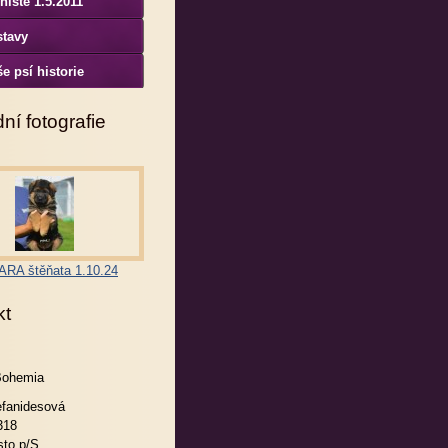
niště 1.5.2011
stavy
e psí historie
ní fotografie
RA štěňata 1.10.24
kt
Bohemia
efanidesová
318
to p/S.