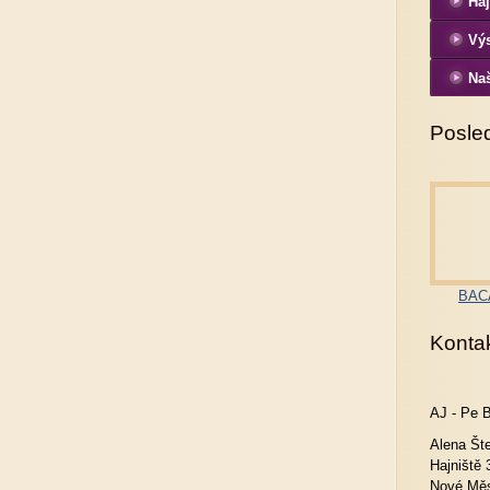
Haj
Vý
Naš
Posled
BACA
Konta
AJ - Pe 
Alena Št
Hajniště 
Nové Měs