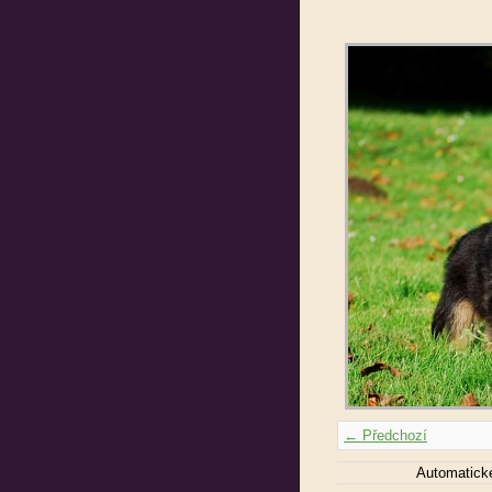
← Předchozí
Automatick