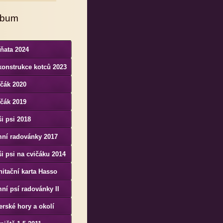
lbum
ňata 2024
konstrukce kotců 2023
čák 2020
čák 2019
i psi 2018
mní radovánky 2017
i psi na cvičáku 2014
itační karta Hasso
nenesis Bohemia
ní psí radovánky II
erské hory a okolí