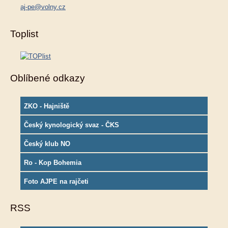
aj-pe@volny.cz
Toplist
Oblíbené odkazy
ZKO - Hajniště
Český kynologický svaz - ČKS
Český klub NO
Ro - Kop Bohemia
Foto AJPE na rajčeti
RSS