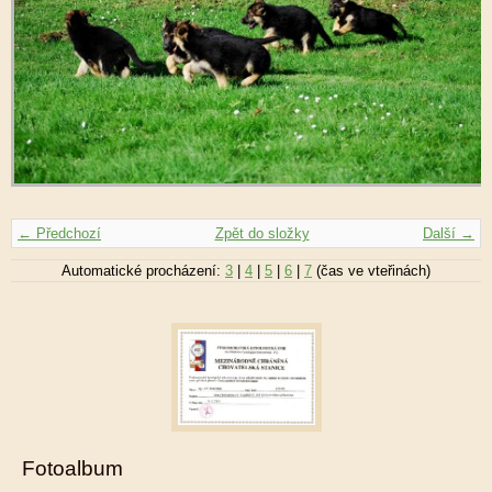
← Předchozí
Zpět do složky
Další →
Automatické procházení:
3
|
4
|
5
|
6
|
7
(čas ve vteřinách)
Fotoalbum