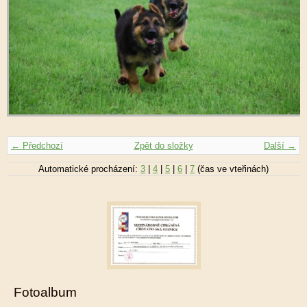
← Předchozí
Zpět do složky
Další →
Automatické procházení:
3
|
4
|
5
|
6
|
7
(čas ve vteřinách)
Fotoalbum