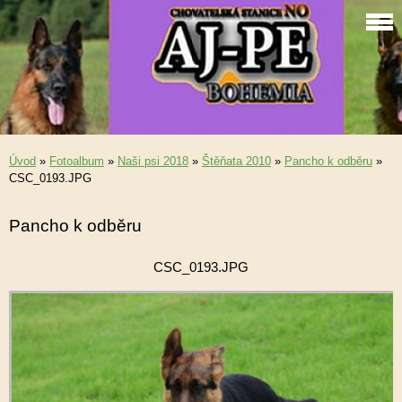
Úvod
»
Fotoalbum
»
Naši psi 2018
»
Štěňata 2010
»
Pancho k odběru
»
CSC_0193.JPG
Pancho k odběru
CSC_0193.JPG