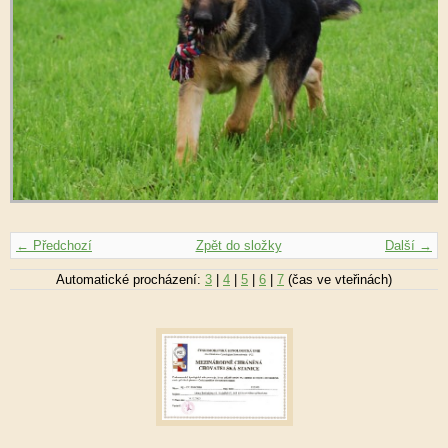
← Předchozí
Zpět do složky
Další →
Automatické procházení:
3
|
4
|
5
|
6
|
7
(čas ve vteřinách)