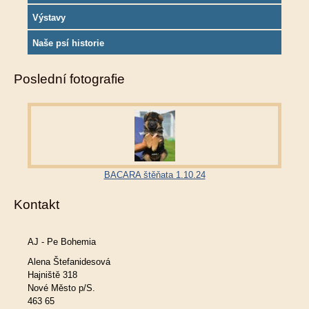
Výstavy
Naše psí historie
Poslední fotografie
BACARA štěňata 1.10.24
Kontakt
AJ - Pe Bohemia
Alena Štefanidesová
Hajniště 318
Nové Město p/S.
463 65