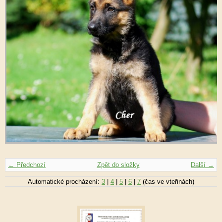
← Předchozí
Zpět do složky
Další →
Automatické procházení:
3
|
4
|
5
|
6
|
7
(čas ve vteřinách)