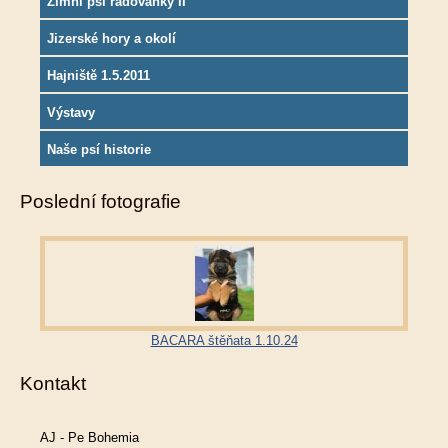
Zimní psí radovánky II
Jizerské hory a okolí
Hajniště 1.5.2011
Výstavy
Naše psí historie
Poslední fotografie
BACARA štěňata 1.10.24
Kontakt
AJ - Pe Bohemia