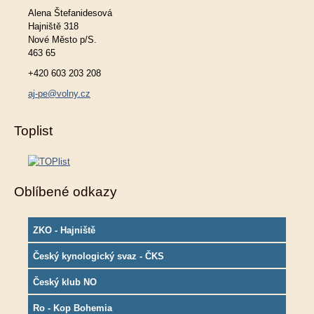
Alena Štefanidesová
Hajniště 318
Nové Město p/S.
463 65
+420 603 203 208
aj-pe@volny.cz
Toplist
Oblíbené odkazy
ZKO - Hajniště
Český kynologický svaz - ČKS
Český klub NO
Ro - Kop Bohemia