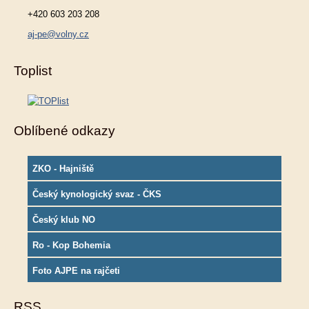
+420 603 203 208
aj-pe@volny.cz
Toplist
Oblíbené odkazy
ZKO - Hajniště
Český kynologický svaz - ČKS
Český klub NO
Ro - Kop Bohemia
Foto AJPE na rajčeti
RSS