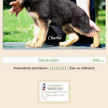
Zpět do složky
Další →
Automatické procházení:
3
|
4
|
5
|
6
|
7
(čas ve vteřinách)