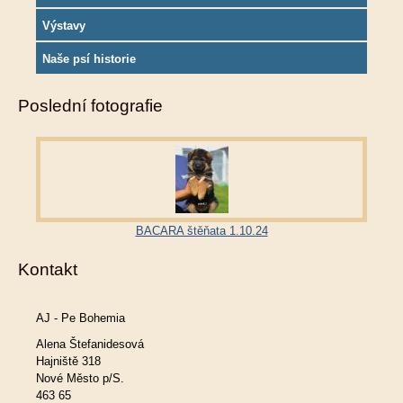
Výstavy
Naše psí historie
Poslední fotografie
BACARA štěňata 1.10.24
Kontakt
AJ - Pe Bohemia
Alena Štefanidesová
Hajniště 318
Nové Město p/S.
463 65