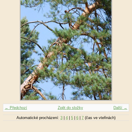
← Předchozí
Zpět do složky
Další →
Automatické procházení:
3
|
4
|
5
|
6
|
7
(čas ve vteřinách)