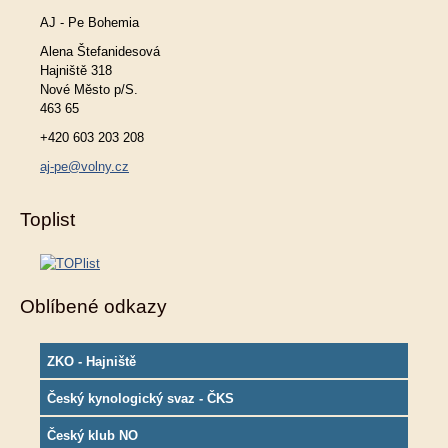
AJ - Pe Bohemia
Alena Štefanidesová
Hajniště 318
Nové Město p/S.
463 65
+420 603 203 208
aj-pe@volny.cz
Toplist
Oblíbené odkazy
ZKO - Hajniště
Český kynologický svaz - ČKS
Český klub NO