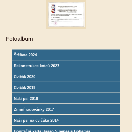
Fotoalbum
Štěňata 2024
Rekonstrukce kotců 2023
Cvičák 2020
Cvičák 2019
Naši psi 2018
Zimní radovánky 2017
Naši psi na cvičáku 2014
Bonitační karta Hasso Sinenesis Bohemia