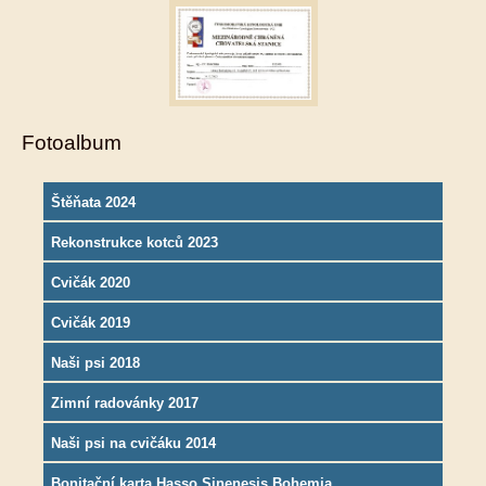
Fotoalbum
Štěňata 2024
Rekonstrukce kotců 2023
Cvičák 2020
Cvičák 2019
Naši psi 2018
Zimní radovánky 2017
Naši psi na cvičáku 2014
Bonitační karta Hasso Sinenesis Bohemia