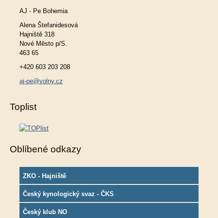
AJ - Pe Bohemia
Alena Štefanidesová
Hajniště 318
Nové Město p/S.
463 65
+420 603 203 208
aj-pe@volny.cz
Toplist
Oblíbené odkazy
ZKO - Hajniště
Český kynologický svaz - ČKS
Český klub NO