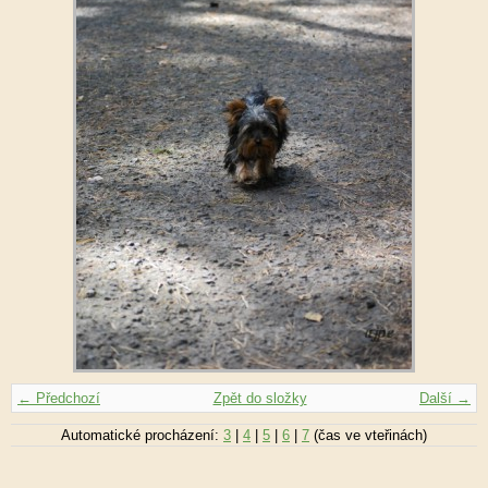
← Předchozí
Zpět do složky
Další →
Automatické procházení:
3
|
4
|
5
|
6
|
7
(čas ve vteřinách)