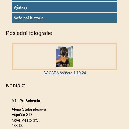
Výstavy
Naše psí historie
Poslední fotografie
BACARA štěňata 1.10.24
Kontakt
AJ - Pe Bohemia
Alena Štefanidesová
Hajniště 318
Nové Město p/S.
463 65