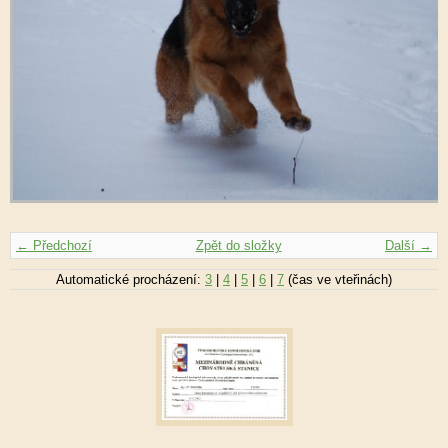
← Předchozí
Zpět do složky
Další →
Automatické procházení:
3
|
4
|
5
|
6
|
7
(čas ve vteřinách)