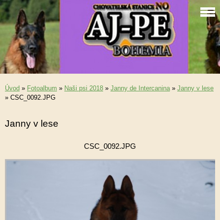
Úvod
»
Fotoalbum
»
Naši psi 2018
»
Janny de Intercanina
»
Janny v lese
»
CSC_0092.JPG
Janny v lese
CSC_0092.JPG