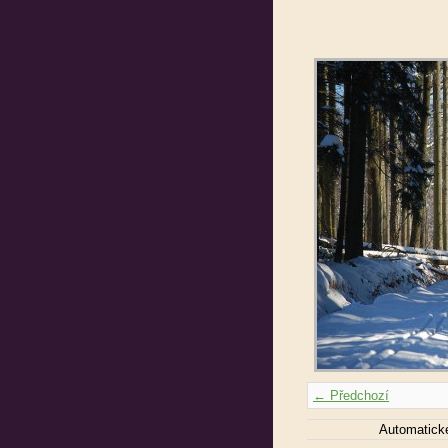
← Předchozí
Automatick