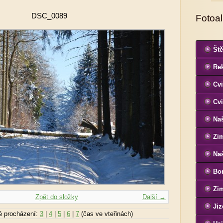
DSC_0089
Fotoa
Ště
Re
Cvi
Cvi
Naš
Zi
Naš
Bon
Si
Zim
Zpět do složky
Další →
Jiz
é procházení:
3
|
4
|
5
|
6
|
7
(čas ve vteřinách)