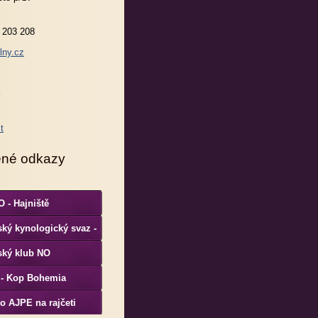
 203 208
lny.cz
ené odkazy
 - Hajniště
ký kynologický svaz -
S
ský klub NO
 - Kop Bohemia
o AJPE na rajčeti