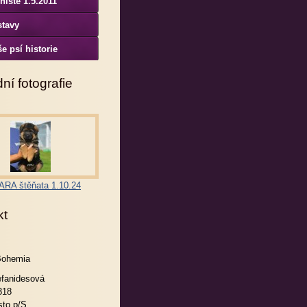
niště 1.5.2011
stavy
e psí historie
ní fotografie
RA štěňata 1.10.24
kt
Bohemia
efanidesová
318
to p/S.