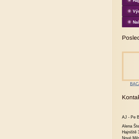
Haj
Vý
Naš
Posled
BACA
Konta
AJ - Pe 
Alena Št
Hajniště 
Nové Měs