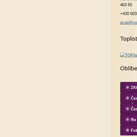
463 65
+420 603
aj-pe@vo
Toplist
Oblíb
ZKO
Čes
ČK
Če
Ro
Fot