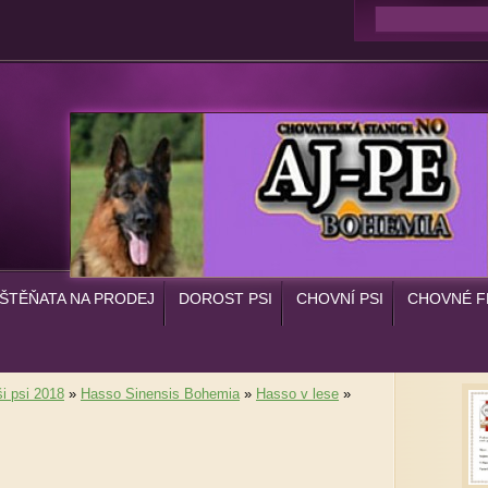
ŠTĚŇATA NA PRODEJ
DOROST PSI
CHOVNÍ PSI
CHOVNÉ F
i psi 2018
»
Hasso Sinensis Bohemia
»
Hasso v lese
»