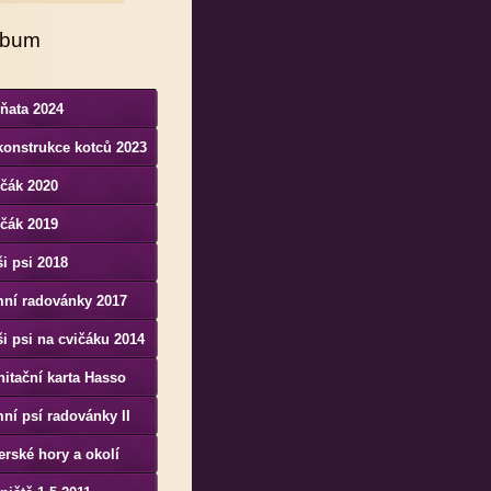
lbum
ňata 2024
konstrukce kotců 2023
čák 2020
čák 2019
i psi 2018
mní radovánky 2017
i psi na cvičáku 2014
itační karta Hasso
nenesis Bohemia
ní psí radovánky II
erské hory a okolí