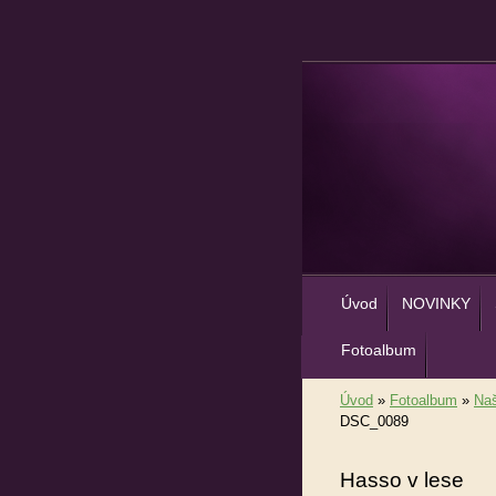
Úvod
NOVINKY
Fotoalbum
Úvod
»
Fotoalbum
»
Naš
DSC_0089
Hasso v lese