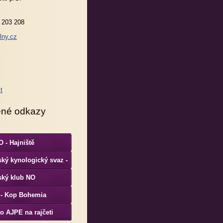
 203 208
lny.cz
ené odkazy
 - Hajniště
ký kynologický svaz -
S
ský klub NO
 - Kop Bohemia
o AJPE na rajčeti