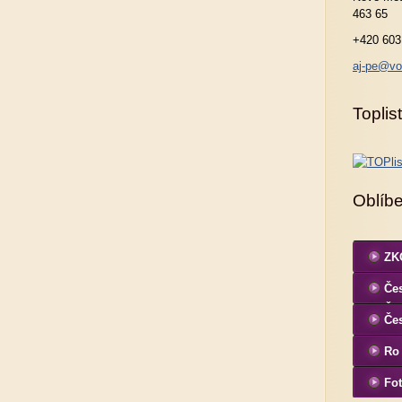
463 65
+420 603
aj-pe@vo
Toplist
Oblíb
ZKO
Čes
ČK
Če
Ro
Fot