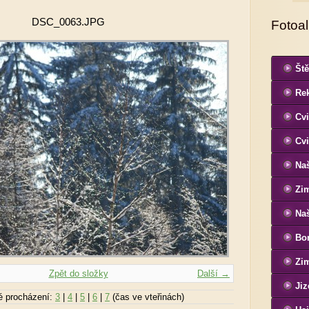
DSC_0063.JPG
Fotoa
Ště
Re
Cvi
Cvi
Naš
Zi
Naš
Bon
Si
Zim
Zpět do složky
Další →
Jiz
é procházení:
3
|
4
|
5
|
6
|
7
(čas ve vteřinách)