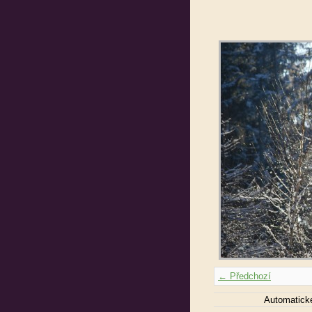
← Předchozí
Automatick