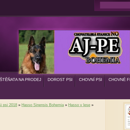
ŠTĚŇATA NA PRODEJ
DOROST PSI
CHOVNÍ PSI
CHOVNÉ F
i psi 2018
»
Hasso Sinensis Bohemia
»
Hasso v lese
»