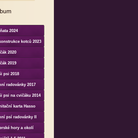
lbum
ňata 2024
konstrukce kotců 2023
čák 2020
čák 2019
i psi 2018
mní radovánky 2017
i psi na cvičáku 2014
itační karta Hasso
nenesis Bohemia
ní psí radovánky II
erské hory a okolí