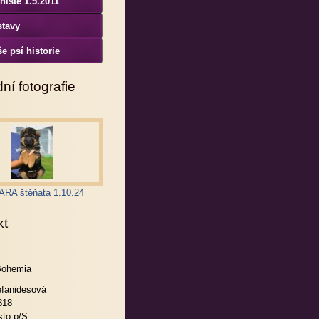
niště 1.5.2011
stavy
e psí historie
ní fotografie
RA štěňata 1.10.24
kt
Bohemia
efanidesová
318
to p/S.