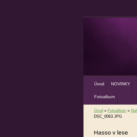
Úvod
NOVINKY
Fotoalbum
Úvod
»
Fotoalbum
»
Naš
DSC_0063.JPG
Hasso v lese