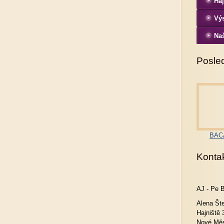
Haj
Vý
Naš
Posled
BACA
Konta
AJ - Pe 
Alena Št
Hajniště 
Nové Měs