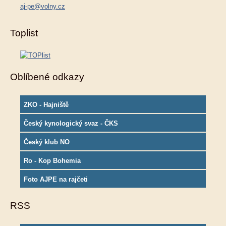
aj-pe@volny.cz
Toplist
Oblíbené odkazy
ZKO - Hajniště
Český kynologický svaz - ČKS
Český klub NO
Ro - Kop Bohemia
Foto AJPE na rajčeti
RSS