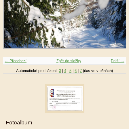
← Předchozí
Zpět do složky
Další →
Automatické procházení:
3
|
4
|
5
|
6
|
7
(čas ve vteřinách)
Fotoalbum