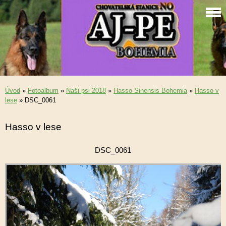
Úvod
»
Fotoalbum
»
Naši psi 2018
»
Hasso Sinensis Bohemia
»
Hasso v
lese
»
DSC_0061
Hasso v lese
DSC_0061