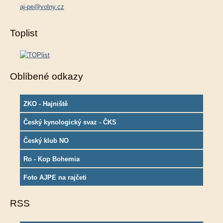
aj-pe@volny.cz
Toplist
Oblíbené odkazy
ZKO - Hajniště
Český kynologický svaz - ČKS
Český klub NO
Ro - Kop Bohemia
Foto AJPE na rajčeti
RSS