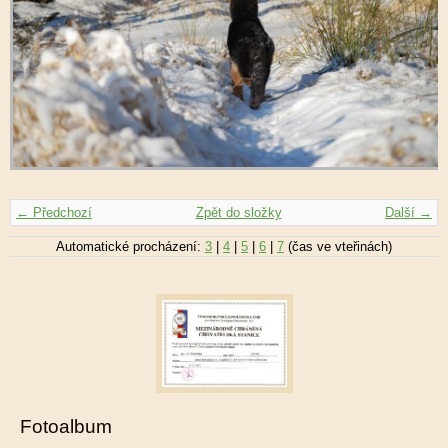
← Předchozí
Zpět do složky
Další →
Automatické procházení:
3
|
4
|
5
|
6
|
7
(čas ve vteřinách)
Fotoalbum