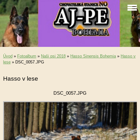
Úvod
»
Fotoalbum
»
Naši psi 2018
»
Hasso Sinensis Bohemia
»
Hasso v
lese
»
DSC_0057.JPG
Hasso v lese
DSC_0057.JPG