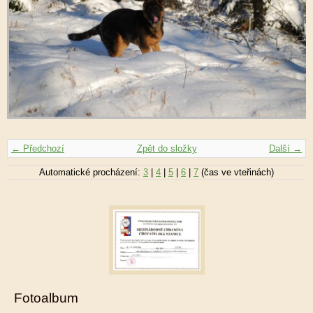
← Předchozí
Zpět do složky
Další →
Automatické procházení:
3
|
4
|
5
|
6
|
7
(čas ve vteřinách)
Fotoalbum