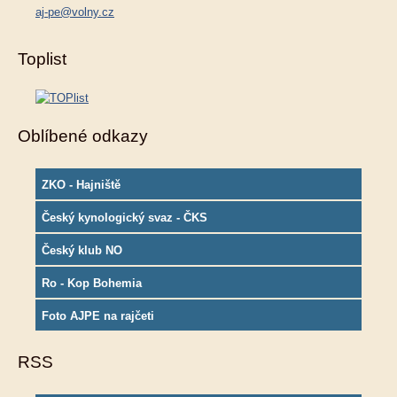
aj-pe@volny.cz
Toplist
Oblíbené odkazy
ZKO - Hajniště
Český kynologický svaz - ČKS
Český klub NO
Ro - Kop Bohemia
Foto AJPE na rajčeti
RSS