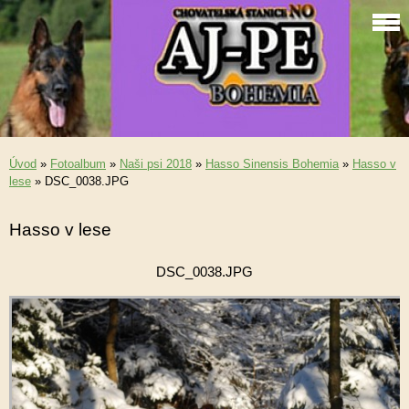
Úvod
»
Fotoalbum
»
Naši psi 2018
»
Hasso Sinensis Bohemia
»
Hasso v
lese
»
DSC_0038.JPG
Hasso v lese
DSC_0038.JPG