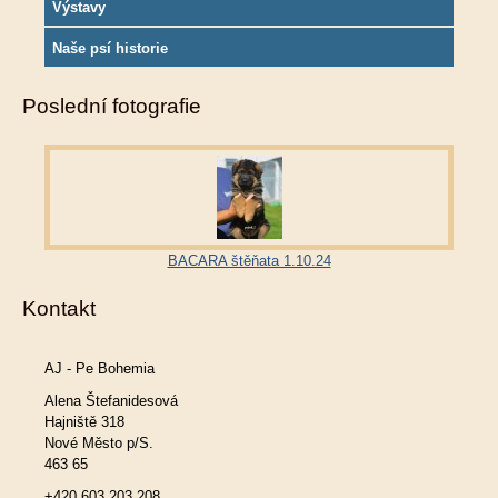
Výstavy
Naše psí historie
Poslední fotografie
BACARA štěňata 1.10.24
Kontakt
AJ - Pe Bohemia
Alena Štefanidesová
Hajniště 318
Nové Město p/S.
463 65
+420 603 203 208