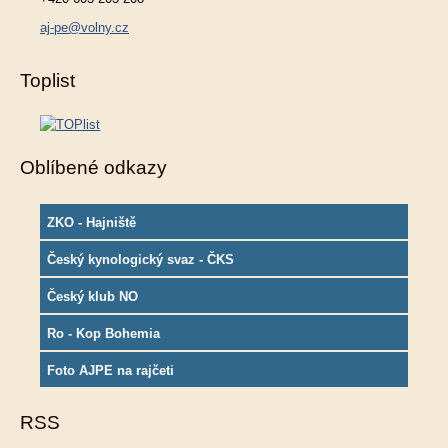
aj-pe@volny.cz
Toplist
Oblíbené odkazy
ZKO - Hajniště
Český kynologický svaz - ČKS
Český klub NO
Ro - Kop Bohemia
Foto AJPE na rajčeti
RSS