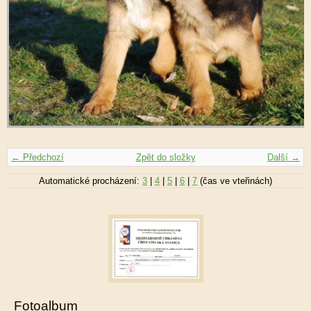
← Předchozí
Zpět do složky
Další →
Automatické procházení:
3
|
4
|
5
|
6
|
7
(čas ve vteřinách)
Fotoalbum