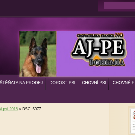
ŠTĚŇATA NA PRODEJ
DOROST PSI
CHOVNÍ PSI
CHOVNÉ F
i psi 2018
»
DSC_5077