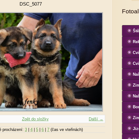
DSC_5077
Fotoa
Ště
Re
Cvi
Cvi
Naš
Zi
Naš
Bon
Si
Zim
Zpět do složky
Další →
Jiz
é procházení:
3
|
4
|
5
|
6
|
7
(čas ve vteřinách)