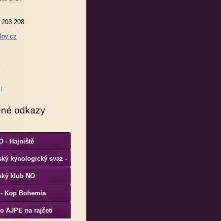
 203 208
lny.cz
ené odkazy
 - Hajniště
ký kynologický svaz -
S
ský klub NO
 - Kop Bohemia
o AJPE na rajčeti