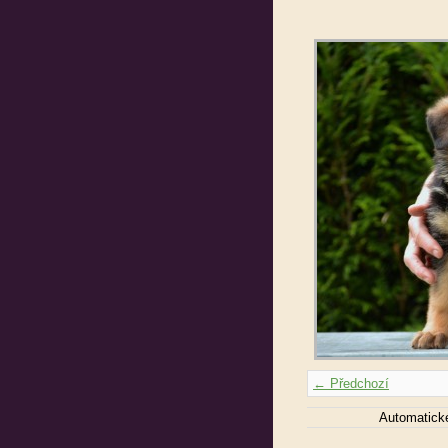
← Předchozí
Automatick