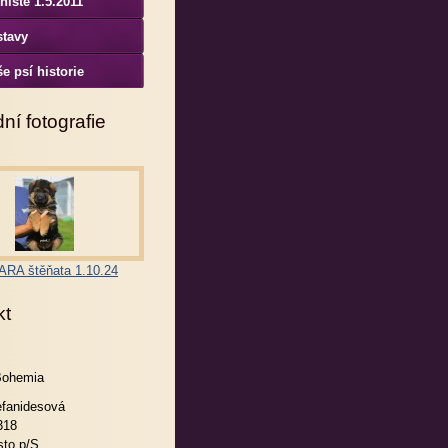
niště 1.5.2011
stavy
e psí historie
ní fotografie
RA štěňata 1.10.24
kt
Bohemia
efanidesová
318
to p/S.