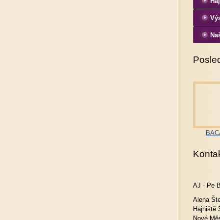
Haj
Vý
Naš
Posled
BACA
Konta
AJ - Pe 
Alena Št
Hajniště 
Nové Měs