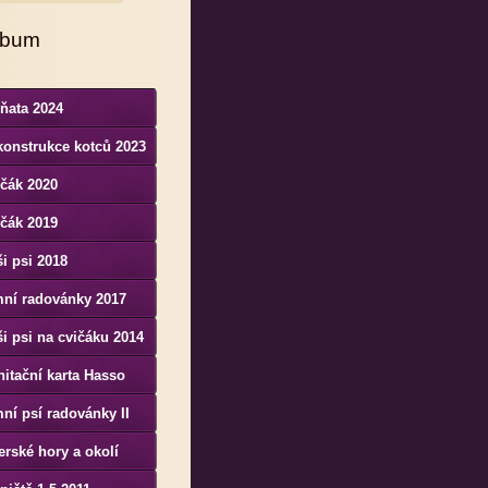
lbum
ňata 2024
konstrukce kotců 2023
čák 2020
čák 2019
i psi 2018
mní radovánky 2017
i psi na cvičáku 2014
itační karta Hasso
nenesis Bohemia
ní psí radovánky II
erské hory a okolí