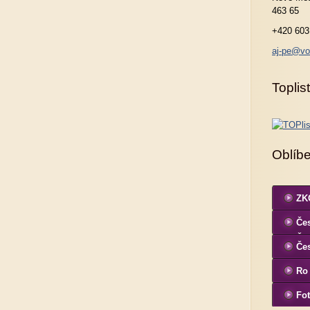
463 65
+420 603
aj-pe@vo
Toplist
Oblíb
ZKO
Čes
ČK
Če
Ro
Fot