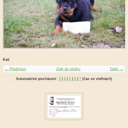
Keit
← Předchozí
Zpět do složky
Další →
Automatické procházení:
3
|
4
|
5
|
6
|
7
(čas ve vteřinách)