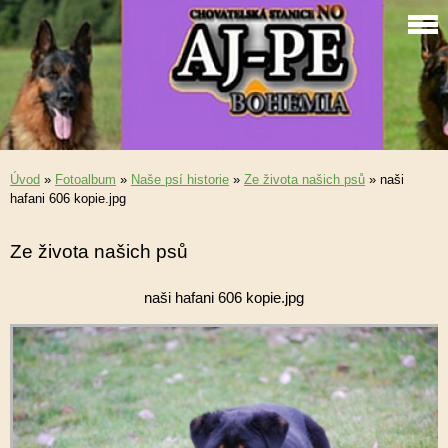
Úvod
»
Fotoalbum
»
Naše psí historie
»
Ze života našich psů
»
naši
hafani 606 kopie.jpg
Ze života našich psů
naši hafani 606 kopie.jpg