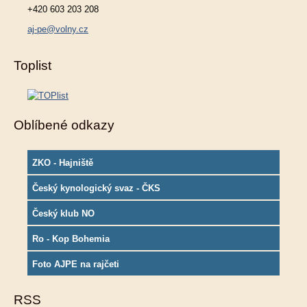
+420 603 203 208
aj-pe@volny.cz
Toplist
Oblíbené odkazy
ZKO - Hajniště
Český kynologický svaz - ČKS
Český klub NO
Ro - Kop Bohemia
Foto AJPE na rajčeti
RSS