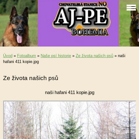
Úvod
»
Fotoalbum
»
Naše psí historie
»
Ze života našich psů
»
naši
hafani 411 kopie.jpg
Ze života našich psů
naši hafani 411 kopie.jpg