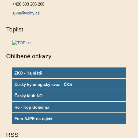
+420 603 203 208
aj-pe@volny.cz
Toplist
Oblíbené odkazy
ZKO - Hajniště
Český kynologický svaz - ČKS
Český klub NO
Ro - Kop Bohemia
Foto AJPE na rajčeti
RSS