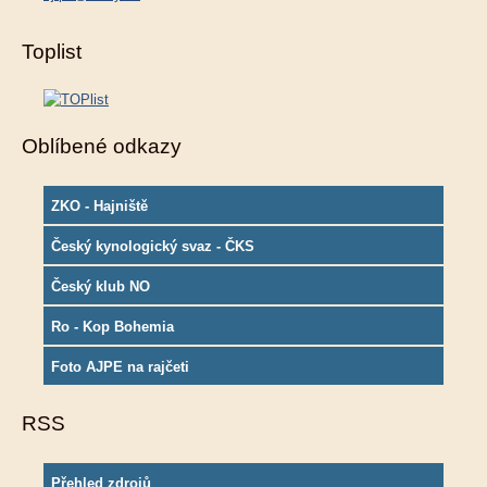
Toplist
Oblíbené odkazy
ZKO - Hajniště
Český kynologický svaz - ČKS
Český klub NO
Ro - Kop Bohemia
Foto AJPE na rajčeti
RSS
Přehled zdrojů