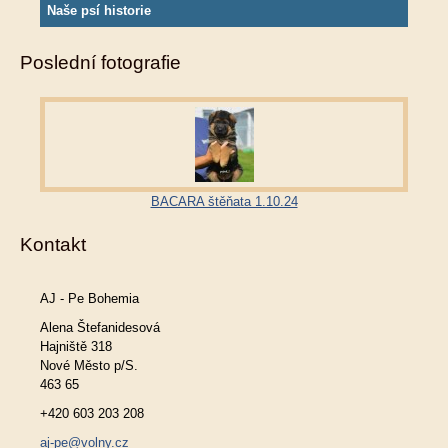
Naše psí historie
Poslední fotografie
BACARA štěňata 1.10.24
Kontakt
AJ - Pe Bohemia
Alena Štefanidesová
Hajniště 318
Nové Město p/S.
463 65
+420 603 203 208
aj-pe@volny.cz