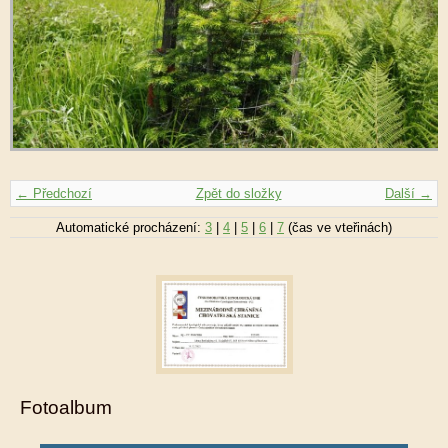
← Předchozí
Zpět do složky
Další →
Automatické procházení:
3
|
4
|
5
|
6
|
7
(čas ve vteřinách)
Fotoalbum