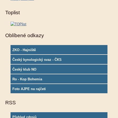
Toplist
Oblíbené odkazy
ZKO - Hajniště
Český kynologický svaz - ČKS
Český klub NO
Ro - Kop Bohemia
Foto AJPE na rajčeti
RSS
Přehled zdrojů