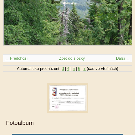
← Předchozí
Zpět do složky
Další →
Automatické procházení:
3
|
4
|
5
|
6
|
7
(čas ve vteřinách)
Fotoalbum