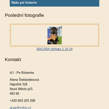
Naše psí historie
Poslední fotografie
BACARA štěňata 1.10.24
Kontakt
AJ - Pe Bohemia
Alena Štefanidesová
Hajniště 318
Nové Město p/S.
463 65
+420 603 203 208
aj-pe@volny.cz