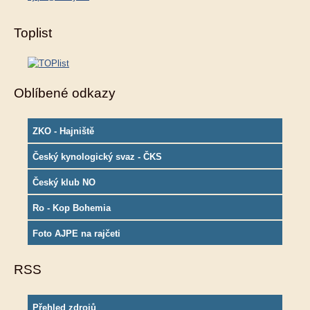
Toplist
Oblíbené odkazy
ZKO - Hajniště
Český kynologický svaz - ČKS
Český klub NO
Ro - Kop Bohemia
Foto AJPE na rajčeti
RSS
Přehled zdrojů