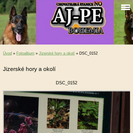
Úvod
»
Fotoalbum
»
Jizerské hory a okolí
»
DSC_0152
Jizerské hory a okolí
DSC_0152