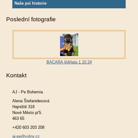
Naše psí historie
Poslední fotografie
BACARA štěňata 1.10.24
Kontakt
AJ - Pe Bohemia
Alena Štefanidesová
Hajniště 318
Nové Město p/S.
463 65
+420 603 203 208
aj-pe@volny.cz