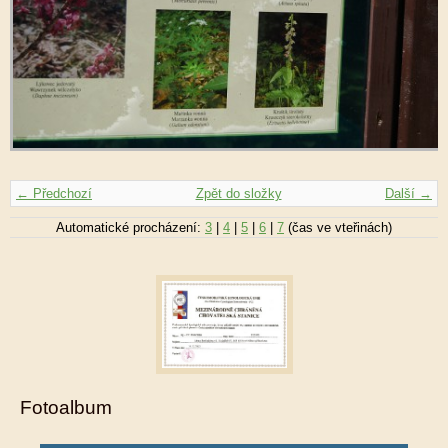
← Předchozí
Zpět do složky
Další →
Automatické procházení:
3
|
4
|
5
|
6
|
7
(čas ve vteřinách)
Fotoalbum