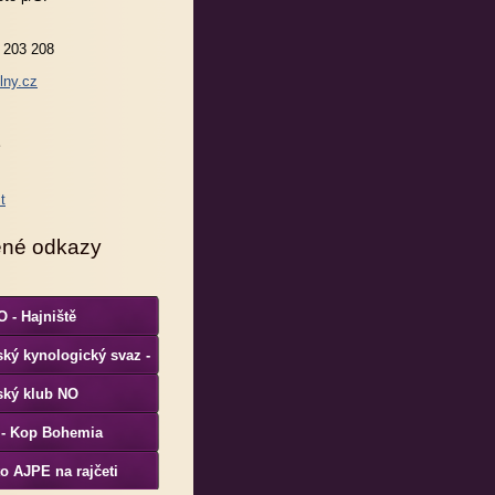
 203 208
lny.cz
ené odkazy
 - Hajniště
ký kynologický svaz -
S
ský klub NO
 - Kop Bohemia
o AJPE na rajčeti