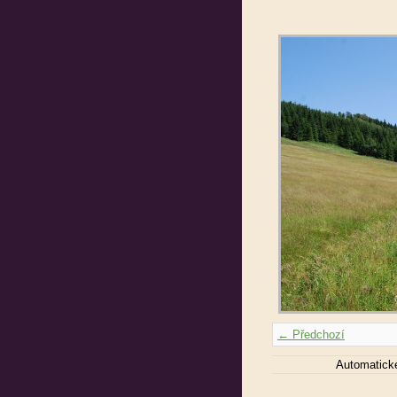
← Předchozí
Automatick