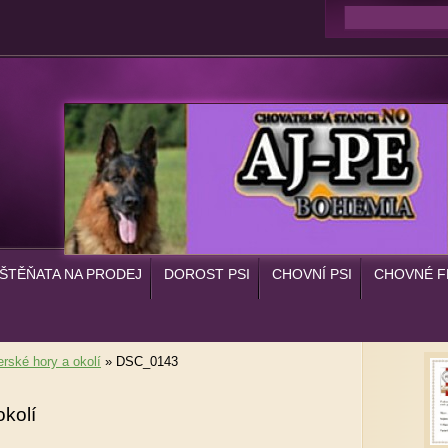
ŠTĚŇATA NA PRODEJ
DOROST PSI
CHOVNÍ PSI
CHOVNÉ F
erské hory a okolí
»
DSC_0143
okolí