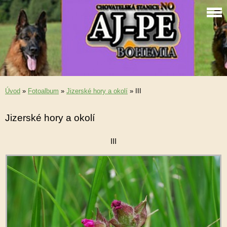
Úvod
»
Fotoalbum
»
Jizerské hory a okolí
»
III
Jizerské hory a okolí
III