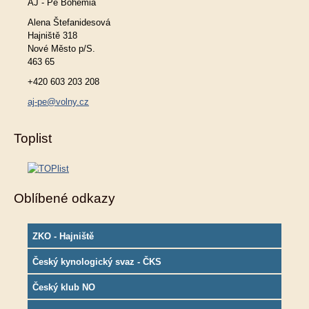
AJ - Pe Bohemia
Alena Štefanidesová
Hajniště 318
Nové Město p/S.
463 65
+420 603 203 208
aj-pe@volny.cz
Toplist
Oblíbené odkazy
ZKO - Hajniště
Český kynologický svaz - ČKS
Český klub NO