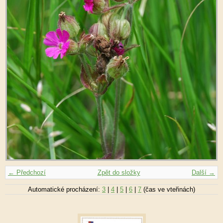
← Předchozí
Zpět do složky
Další →
Automatické procházení:
3
|
4
|
5
|
6
|
7
(čas ve vteřinách)