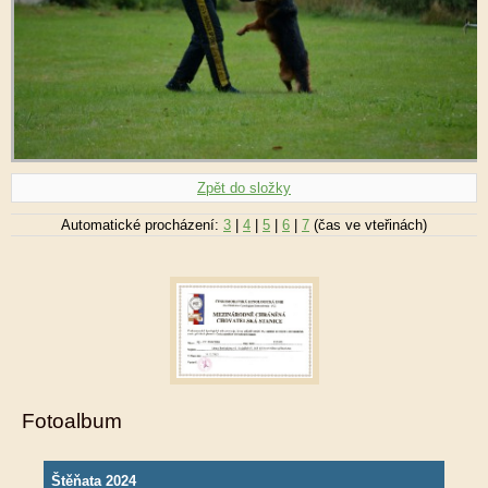
Zpět do složky
Automatické procházení:
3
|
4
|
5
|
6
|
7
(čas ve vteřinách)
Fotoalbum
Štěňata 2024