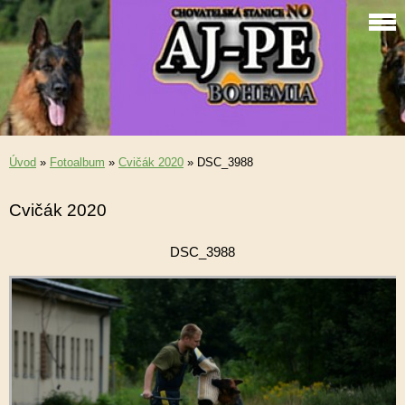
Úvod
»
Fotoalbum
»
Cvičák 2020
»
DSC_3988
Cvičák 2020
DSC_3988