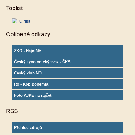
Toplist
Oblíbené odkazy
ZKO - Hajniště
Český kynologický svaz - ČKS
Český klub NO
Ro - Kop Bohemia
Foto AJPE na rajčeti
RSS
Přehled zdrojů