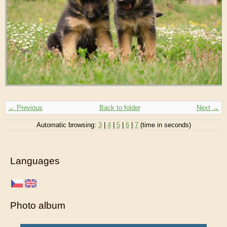
← Previous
Back to folder
Next →
Automatic browsing:
3
|
4
|
5
|
6
|
7
(time in seconds)
Languages
Photo album