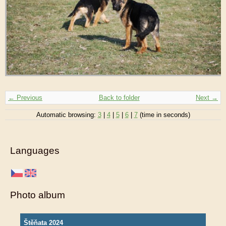
← Previous
Back to folder
Next →
Automatic browsing:
3
|
4
|
5
|
6
|
7
(time in seconds)
Languages
Photo album
Štěňata 2024