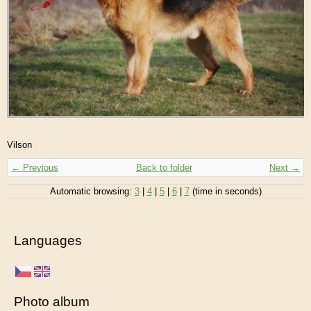
Vilson
← Previous
Back to folder
Next →
Automatic browsing:
3
|
4
|
5
|
6
|
7
(time in seconds)
Languages
Photo album