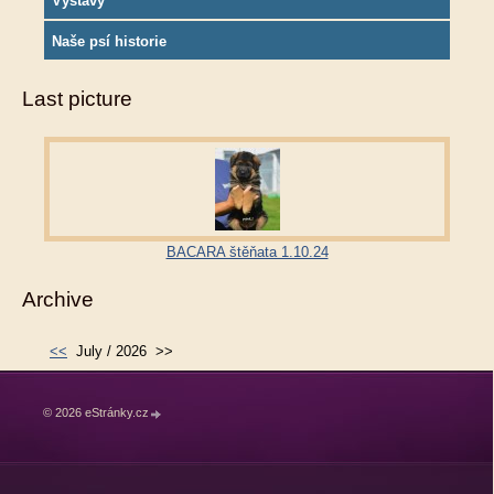
Výstavy
Naše psí historie
Last picture
BACARA štěňata 1.10.24
Archive
<<
July / 2026
>>
© 2026 eStránky.cz