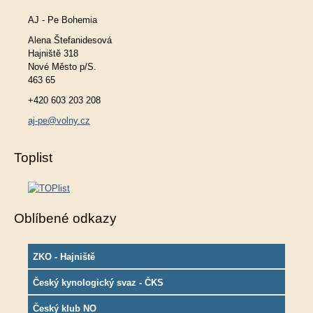
AJ - Pe Bohemia
Alena Štefanidesová
Hajniště 318
Nové Město p/S.
463 65
+420 603 203 208
aj-pe@volny.cz
Toplist
Oblíbené odkazy
ZKO - Hajniště
Český kynologický svaz - ČKS
Český klub NO