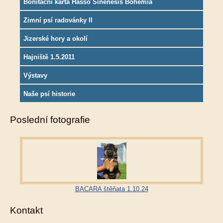
Bonitační karta Hasso Sinenesis Bohemia
Zimní psí radovánky II
Jizerské hory a okolí
Hajniště 1.5.2011
Výstavy
Naše psí historie
Poslední fotografie
BACARA štěňata 1.10.24
Kontakt