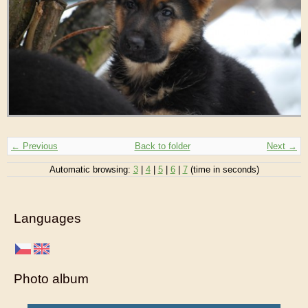
← Previous
Back to folder
Next →
Automatic browsing:
3
|
4
|
5
|
6
|
7
(time in seconds)
Languages
Photo album